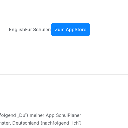
English
Für Schulen
Zum AppStore
folgend „Du“) meiner App SchulPlaner
ster, Deutschland (nachfolgend „Ich“)